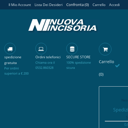
Confronta (
0
)
Il Mio Account
Lista Dei Desideri
Carrello
Accedi
spedizione
Ordini telefonici
SECURE STORE
Carrello
gratuita
Chiama ora il
100% spedizione
0532.860328
sicura
Per ordini
superiori a € 200
(0)
Nes
Spediz
S
0,