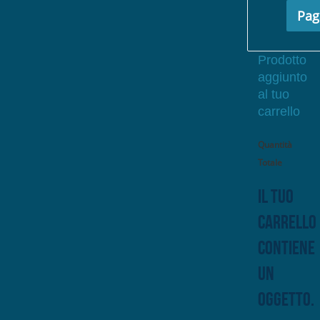
Pag
Prodotto
aggiunto
al tuo
carrello
Quantità
Totale
Il tuo
carrello
contiene
un
oggetto.