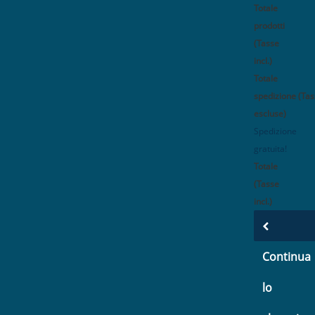
Totale
prodotti
(Tasse
incl.)
Totale
spedizione (Ta
escluse)
Spedizione
gratuita!
Totale
(Tasse
incl.)
Continua
lo