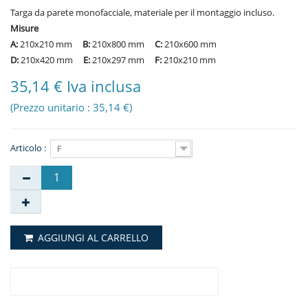
Targa da parete monofacciale, materiale per il montaggio incluso.
Misure
A:
210x210 mm
B:
210x800 mm
C:
210x600 mm
D:
210x420 mm
E:
210x297 mm
F:
210x210 mm
35,14 € Iva inclusa
(Prezzo unitario : 35,14 €)
Articolo :
F
AGGIUNGI AL CARRELLO