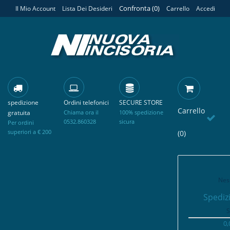
Confronta (
0
)
Il Mio Account
Lista Dei Desideri
Carrello
Accedi
spedizione
Ordini telefonici
SECURE STORE
Carrello
gratuita
Chiama ora il
100% spedizione
0532.860328
sicura
Per ordini
superiori a € 200
(0)
Nes
Spediz
S
0,