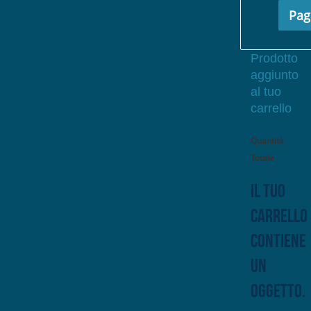
Pag
Prodotto
aggiunto
al tuo
carrello
Quantità
Totale
Il tuo
carrello
contiene
un
oggetto.