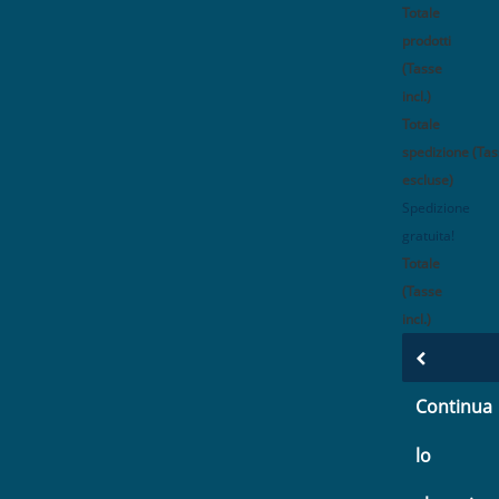
Totale
prodotti
(Tasse
incl.)
Totale
spedizione (Ta
escluse)
Spedizione
gratuita!
Totale
(Tasse
incl.)
Continua
lo