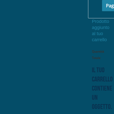
Pag
Prodotto
aggiunto
al tuo
carrello
Quantità
Totale
Il tuo
carrello
contiene
un
oggetto.