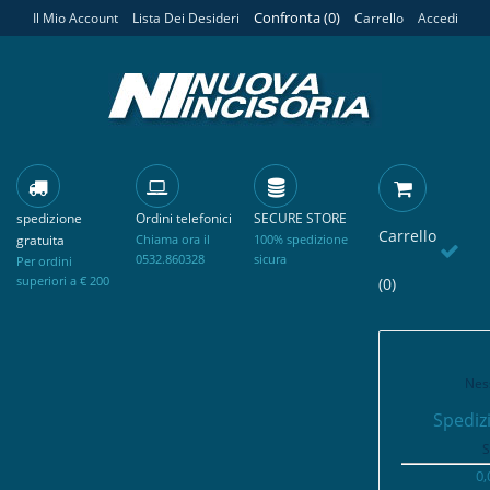
Confronta (
0
)
Il Mio Account
Lista Dei Desideri
Carrello
Accedi
spedizione
Ordini telefonici
SECURE STORE
Carrello
gratuita
Chiama ora il
100% spedizione
0532.860328
sicura
Per ordini
superiori a € 200
(0)
Nes
Spediz
S
0,