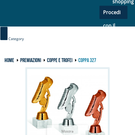
shopping
Procedi
con il
checkout
Category
HOME
PREMIAZIONI
COPPE E TROFEI
COPPA 327
Mostra