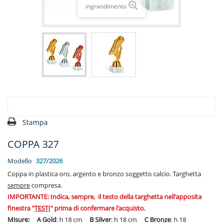
ingrandimento
Stampa
COPPA 327
Modello
327/2026
Coppa in plastica oro, argento e bronzo soggetto calcio. Targhetta
sempre
compresa.
IMPORTANTE: Indica, sempre, il testo della targhetta nell'apposita
finestra "
TESTI
" prima di confermare l'acquisto.
Misure: A Gold
: h 18 cm
B Silver
: h 18 cm
C Bronze
: h 18