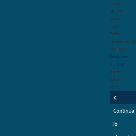
Totale
prodotti
(Tasse
incl.)
Totale
spedizione (Ta
escluse)
Spedizione
gratuita!
Totale
(Tasse
incl.)
Continua
lo