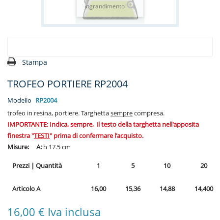
ingrandimento
Stampa
TROFEO PORTIERE RP2004
Modello
RP2004
trofeo in resina, portiere. Targhetta
sempre
compresa.
IMPORTANTE: Indica, sempre, il testo della targhetta nell'apposita
finestra "
TESTI
" prima di confermare l'acquisto.
Misure: A:
h 17.5 cm
Prezzi
|
Quantità
1
5
10
20
Articolo A
16,00
15,36
14,88
14,400
16,00 € Iva inclusa