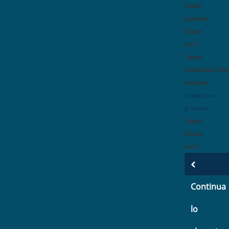
Totale
prodotti
(Tasse
incl.)
Totale
spedizione (Ta
escluse)
Spedizione
gratuita!
Totale
(Tasse
incl.)
Continua
lo