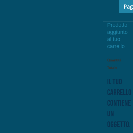
Pag
Prodotto
aggiunto
al tuo
carrello
Quantità
Totale
Il tuo
carrello
contiene
un
oggetto.