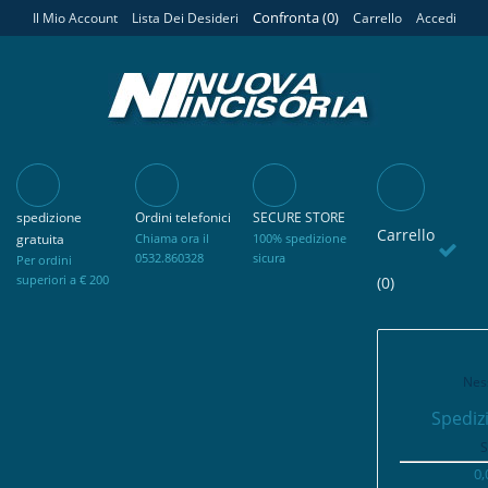
Confronta (
0
)
Il Mio Account
Lista Dei Desideri
Carrello
Accedi
spedizione
Ordini telefonici
SECURE STORE
Carrello
gratuita
Chiama ora il
100% spedizione
0532.860328
sicura
Per ordini
superiori a € 200
(0)
Nes
Spediz
S
0,