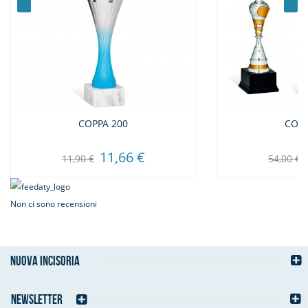
COPPA 200
COPP
11,66 €
11,90 €
54,00 €
Non ci sono recensioni
NUOVA INCISORIA
NEWSLETTER