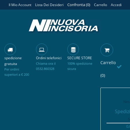
Confronta (
0
)
Il Mio Account
Lista Dei Desideri
Carrello
Accedi
spedizione
Ordini telefonici
SECURE STORE
Carrello
gratuita
Chiama ora il
100% spedizione
0532.860328
sicura
Per ordini
superiori a € 200
(0)
Nes
Spediz
S
0,