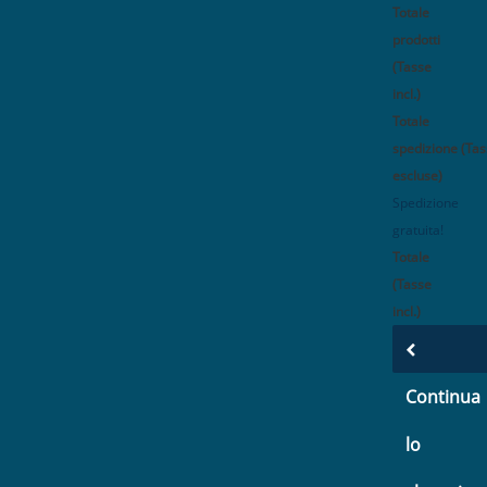
Totale
prodotti
(Tasse
incl.)
Totale
spedizione (Ta
escluse)
Spedizione
gratuita!
Totale
(Tasse
incl.)
Continua
lo