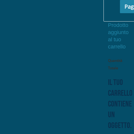
Pag
Prodotto
aggiunto
al tuo
carrello
Quantità
Totale
Il tuo
carrello
contiene
un
oggetto.