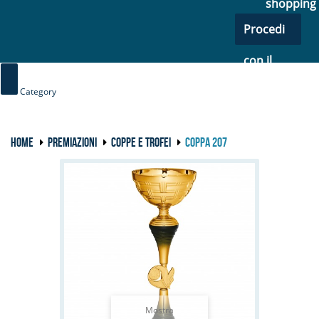
shopping
Procedi
con il
checkout
Category
HOME
PREMIAZIONI
COPPE E TROFEI
COPPA 207
Mostra