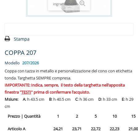
ingrandimento
Stampa
COPPA 207
Modello
207/2026
Coppa con tazza in metallo e personalizzazione del cono con etichetta
tonda. Targhetta SEMPRE compresa.
IMPORTANTE: Indica, sempre, il testo della targhetta nell'apposita
finestra "
TESTI
" prima di confermare l'acquisto.
Msiure: A
: h 43.5 cm
B
: h 40.5 cm
C
: h 36 cm
D
: h 33 cm
E
: h 29
cm
Prezzo
|
Quantità
1
2
5
10
15
Articolo A
24,21
23,71
22,72
22,23
21,00