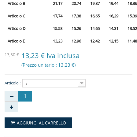
Articolo B
21,17
20,74
19,87
19,44
18,36
Articolo C
17,74
17,38
16,65
16,29
15,39
Articolo D
15,58
15,26
14,65
14,31
13,52
Articolo E
13,23
12,96
12,42
12,15
11,48
13,23 € Iva inclusa
13,50 €
(Prezzo unitario : 13,23 €)
Articolo :
E
AGGIUNGI AL CARRELLO