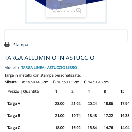
Mostra
ingrandimento
Stampa
TARGA ALLUMINIO IN ASTUCCIO
Modello
TARGA LINEA - ASTUCCIO LIBRO
Targa in metallo con stampa personalizzata.
Misure: A:
19.5X14.5 cm
B:
16.5x11.5 cm
C:
14.5X9.5 cm
Prezzo | Quantità
1
2
4
8
15
Targa A
23,00
21,62
20,24
18,86
17,94
Targa B
21,00
19,74
18,48
17,22
16,38
Targa C
18,00
16,92
15,84
14,76
14,04