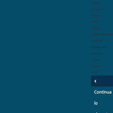
Totale
prodotti
(Tasse
incl.)
Totale
spedizione (Ta
escluse)
Spedizione
gratuita!
Totale
(Tasse
incl.)
Continua
lo