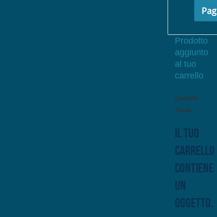
Pag
Prodotto
aggiunto
al tuo
carrello
Quantità
Totale
Il tuo
carrello
contiene
un
oggetto.