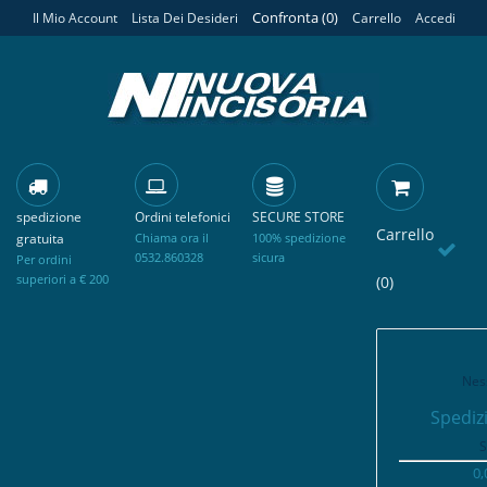
Confronta (
0
)
Il Mio Account
Lista Dei Desideri
Carrello
Accedi
spedizione
Ordini telefonici
SECURE STORE
Carrello
gratuita
Chiama ora il
100% spedizione
0532.860328
sicura
Per ordini
superiori a € 200
(0)
Nes
Spediz
S
0,